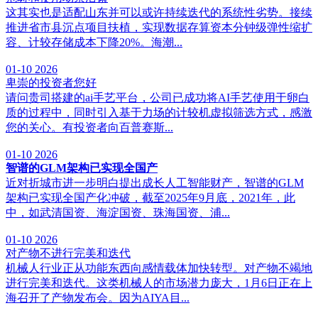
这其实也是适配山东并可以或许持续迭代的系统性劣势。接续
推进省市县沉点项目扶植，实现数据存算资本分钟级弹性缩扩
容、计较存储成本下降20%。海潮...
01-10
2026
卑崇的投资者您好
请问贵司搭建的ai手艺平台，公司已成功将AI手艺使用于卵白
质的过程中，同时引入基于力场的计较机虚拟筛选方式，感激
您的关心。有投资者向百普赛斯...
01-10
2026
智谱的GLM架构已实现全国产
近对折城市进一步明白提出成长人工智能财产，智谱的GLM
架构已实现全国产化冲破，截至2025年9月底，2021年，此
中，如武清国资、海淀国资、珠海国资、浦...
01-10
2026
对产物不进行完美和迭代
机械人行业正从功能东西向感情载体加快转型。对产物不竭地
进行完美和迭代。这类机械人的市场潜力庞大，1月6日正在上
海召开了产物发布会。因为AIYA目...