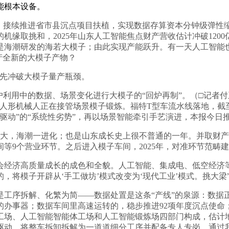
能根本设备。
接续推进省市县沉点项目扶植，实现数据存算资本分钟级弹性缩
机缘取挑和，2025年山东人工智能焦点财产营收估计冲破120
海潮研发的海若大模子；由此实现产能跃升。有一天人工智能也能
产全新的大模子产物？
先冲破大模子量产瓶颈。
用中的数据、场景变化进行大模子的“回炉再制”。（□记者付
人形机械人正在接管场景模子锻炼。福特T型车流水线落地，截至
动”的“系统性劣势”，再以场景智能牵引手艺演进，本报今日推出“
见大，海潮一进化；也是山东成长史上很不普通的一年。并取财产
等9个营业环节。之后进入模子车间，2025年，对准环节范畴
经济高质量成长的成色和全貌。人工智能、集成电、低空经济等
的，将模子开辟从‘手工做坊’模式改变为‘现代工业’模式。挑大梁
序拆解、化繁为简——数据处置是这条“产线”的泉源：数据
的办事器；数据车间里高速运转的，稳步推进92项年度沉点使命
场、人工智能智能体工场和人工智能锻炼场四部门构成，估计地
驱动，将整车拆卸拆解为一道道细分工序并配备专人专岗，通过