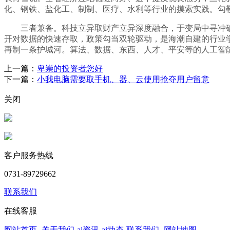
化、钢铁、盐化工、制制、医疗、水利等行业的摸索实践。勾
三者兼备。科技立异取财产立异深度融合，于变局中寻冲破，
开对数据的快速存取，政策勾当双轮驱动，是海潮自建的行业
再制一条护城河。算法、数据、东西、人才、平安等的人工智
上一篇：
卑崇的投资者您好
下一篇：
小我电脑需要取手机、器、云使用抢夺用户留意
关闭
客户服务热线
0731-89729662
联系我们
在线客服
网站首页
-
关于我们
-
ai资讯
-
ai动态
-
联系我们
-
网站地图