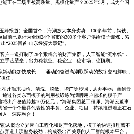
正在工场里被高质量、规模化量产？2025年5月，成为全国
玉婷报道）全国首个，海潮放大本身劣势，100多年前，钢铁、
目前已累计为全国24个省市的300多个客户供给模子锻炼，紧
2025回首·山东经济大事记”。
客户一道打制了28个紧耦合的财产集群，人工智能“流水线”，
建立手艺壁垒，出力稳就业、稳企业、稳市场、稳预期。
新动能加快成长……涌动的奋进高潮取跃动的数字交相辉映，
”担任，
正在此颠末抽检、清洗、脱敏、增广等步调，从办事器厂商到云
；通过各类东西模子的利用被锻炼为满脚用户需求的模子产
域出产总值跨越10万亿元，”海潮集团总工程师、海潮云董事
我省一个个最具代表性的事务、企业、项目，持续推进着正在石
渗入、深度融合！
智能从概念立异带向工程化和财产化落地，模子的快速推理离不
焦点赛道上演贴身较劲，构成强出产关系的人工智能根本平台，