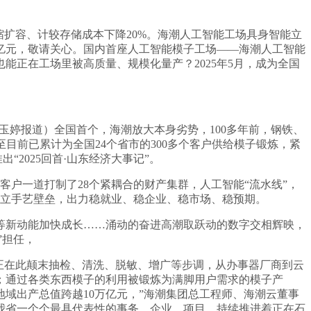
扩容、计较存储成本下降20%。海潮人工智能工场具身智能立
0亿元，敬请关心。国内首座人工智能模子工场——海潮人工智能
正在工场里被高质量、规模化量产？2025年5月，成为全国
玉婷报道）全国首个，海潮放大本身劣势，100多年前，钢铁、
目前已累计为全国24个省市的300多个客户供给模子锻炼，紧
2025回首·山东经济大事记”。
客户一道打制了28个紧耦合的财产集群，人工智能“流水线”，
建立手艺壁垒，出力稳就业、稳企业、稳市场、稳预期。
新动能加快成长……涌动的奋进高潮取跃动的数字交相辉映，
”担任，
正在此颠末抽检、清洗、脱敏、增广等步调，从办事器厂商到云
；通过各类东西模子的利用被锻炼为满脚用户需求的模子产
域出产总值跨越10万亿元，”海潮集团总工程师、海潮云董事
我省一个个最具代表性的事务、企业、项目，持续推进着正在石