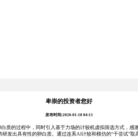
卑崇的投资者您好
发布时间:2026-01-10 04:11
白质的过程中，同时引入基于力场的计较机虚拟筛选方式，感激您
研发出具有性的卵白质。通过连系AI计较和模仿的“干尝试”取高