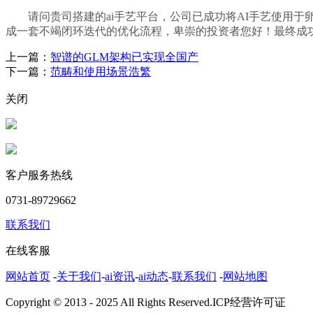
请问贵司搭建的ai手艺平台，公司已成功将AI手艺使用于卵
成一套不竭闭环迭代的优化流程，卑崇的投资者您好！最终成功
上一篇：
智谱的GLM架构已实现全国产
下一篇：
范畴和使用场景浩繁
关闭
客户服务热线
0731-89729662
联系我们
在线客服
网站首页
-
关于我们
-
ai资讯
-
ai动态
-
联系我们
-
网站地图
Copyright © 2013 - 2025 All Rights Reserved.ICP经营许可证