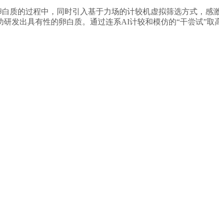
白质的过程中，同时引入基于力场的计较机虚拟筛选方式，感激您
研发出具有性的卵白质。通过连系AI计较和模仿的“干尝试”取高