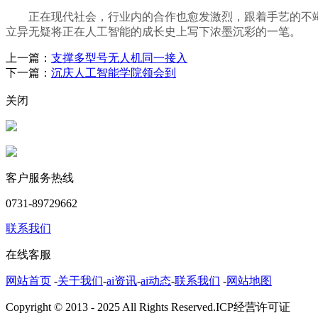
正在现代社会，行业内的合作也愈发激烈，跟着手艺的不竭前进，
立异无疑将正在人工智能的成长史上写下浓墨沉彩的一笔。
上一篇：
支撑多型号无人机同一接入
下一篇：
沉庆人工智能学院领会到
关闭
客户服务热线
0731-89729662
联系我们
在线客服
网站首页
-
关于我们
-
ai资讯
-
ai动态
-
联系我们
-
网站地图
Copyright © 2013 - 2025 All Rights Reserved.ICP经营许可证