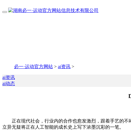
必一·运动官方网站
>
ai资讯
>
ai资讯
ai动态
正在现代社会，行业内的合作也愈发激烈，跟着手艺的不竭前进，
立异无疑将正在人工智能的成长史上写下浓墨沉彩的一笔。