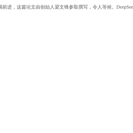
这篇论文由创始人梁文锋参取撰写，令人等候。DeepSeek