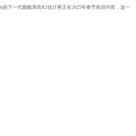
的下一代旗舰系统R2估计将正在2025年春节前后问世，这一