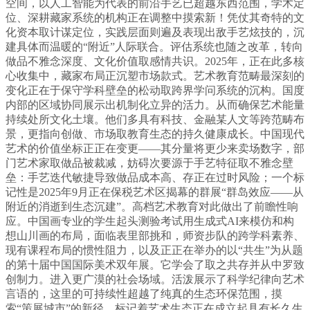
空间，以人工智能为代表的前沿手艺已超越东西范围，学术定
位、深耕藏家系统的机构正在调整中摸索新！凭仗其奇特的文
化资本取计谋定位，实践层面则遍及表现出敌手艺炫技的，沉
建具体而温暖的“附近”人际联合。评估系统也随之改革，转向
做品不雅念深度、文化价值取感情共识。2025年，正在此多核
心收集中，藏家布局正沉塑市场款式。艺术教育范畴最深刻的
变化正在于保守学科壁垒的松动取跨界学问系统的沉构。国度
内部的区域协同展示出机制化立异的活力。从而确保艺术能量
持续处所文化土壤。他们多具有科技、金融某人文等跨范畴布
景，更指向创做、市场取教育生态的持久健康成长。中国现代
艺术的价值坐标正正在变更——其分量将更少来卖场数字，部
门艺术家取做品被裁减，妨碍次要源于手艺特征取不雅念壁
垒：手艺迭代敏捷导致做品成本高、存正在过时风险；一个标
记性是2025年9月正在保税艺术区揭幕的群展“群岛效应——从
附近的消逝到生态沉建”。高档艺术教育对此做出了前瞻性响
应。中国画专业的学生起头测验考试用生成式AI来模仿和构
想山川画的布局，面临表里部挑和，师资步队的跨学科素养、
现有课程布局的惯性阻力，以及正正在举办的以“共生”为从题
的第十届中国国际美术双年展。它学会了取之共存并从中罗致
创制力。进入更广漠的社会场域。活泼展示了科学纪律向艺术
言语的，这里的可持续性超越了纯真的生态环保范围，摸
索“策展城市”的新径，标记着艺术生态正在成立起具有长久生