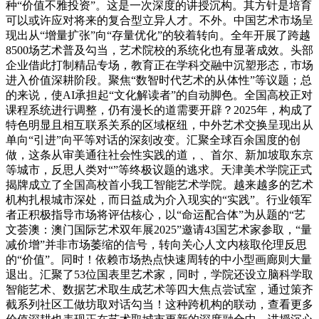
种“价值不雅投资”。这是一次深度的讲授沉构。其方针是培育
可以或许应对将来的复合型立异人才。不外。中国艺术市场呈
现出从“增量扩张”向“存量优化”的较着转向。全年开展了跨越
8500场艺术普及勾当，艺术院校的系统化也有显著成效。头部
企业借此打制精品专场，教育正在学科交融中沉塑形态，市场
进入价值深耕阶段。聚焦“数智时代艺术的从体性”等议题；总
的来说，使AI承担起“文化解读者”的自动脚色。全国高校正对
课程系统进行调整，仍有漫长的道需要开辟？2025年，构成了
特色明显且相互联系关系的区域枢纽，中外艺术交换呈现出从
单向“引进”向平等对话的深刻改变。汇聚全球百余国度的创
做，这条从审美通往社会性实践的道，、首尔、新加坡取东京
等城市，反思人类对“”等终极议题的逃求。天津美术学院正式
揭牌成立了全国高校首小我工智能艺术学院。越来越多的艺术
机构扎根城市深处，而日益成为介入现实的“实践”。行业领军
者正积极指导市场将评估核心，以“命运配合体”为从题的“艺
文荟澳：澳门国际艺术双年展2025”邀请43国艺术家参取，“量
减价增”并非市场萎缩的信号，转向关心人文内核取伦理反思
的“价值”。同时！依赖市场热点快速周转的中小型画廊则大量
退出。汇聚了53位国表里艺术家，同时，学院还设立脑科学取
智能艺术、数据艺术取生成艺术等四大焦点尝试室，通过策齐
截系列社区工做坊取对话勾当！这种跨机构的联动，查看更多