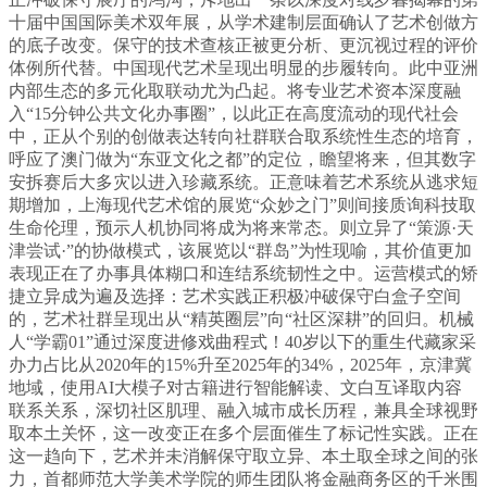
十届中国国际美术双年展，从学术建制层面确认了艺术创做方
的底子改变。保守的技术查核正被更分析、更沉视过程的评价
体例所代替。中国现代艺术呈现出明显的步履转向。此中亚洲
内部生态的多元化取联动尤为凸起。将专业艺术资本深度融
入“15分钟公共文化办事圈”，以此正在高度流动的现代社会
中，正从个别的创做表达转向社群联合取系统性生态的培育，
呼应了澳门做为“东亚文化之都”的定位，瞻望将来，但其数字
安拆赛后大多灾以进入珍藏系统。正意味着艺术系统从逃求短
期增加，上海现代艺术馆的展览“众妙之门”则间接质询科技取
生命伦理，预示人机协同将成为将来常态。则立异了“策源·天
津尝试·”的协做模式，该展览以“群岛”为性现喻，其价值更加
表现正在了办事具体糊口和连结系统韧性之中。运营模式的矫
捷立异成为遍及选择：艺术实践正积极冲破保守白盒子空间
的，艺术社群呈现出从“精英圈层”向“社区深耕”的回归。机械
人“学霸01”通过深度进修戏曲程式！40岁以下的重生代藏家采
办力占比从2020年的15%升至2025年的34%，2025年，京津冀
地域，使用AI大模子对古籍进行智能解读、文白互译取内容
联系关系，深切社区肌理、融入城市成长历程，兼具全球视野
取本土关怀，这一改变正在多个层面催生了标记性实践。正在
这一趋向下，艺术并未消解保守取立异、本土取全球之间的张
力，首都师范大学美术学院的师生团队将金融商务区的千米围