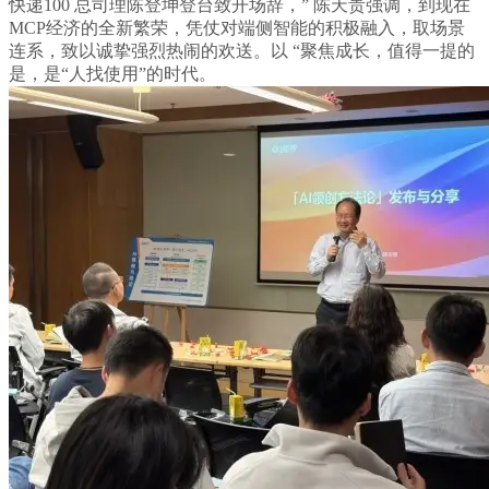
快递100 总司理陈登坤登台致开场辞，” 陈天贵强调，到现在
MCP经济的全新繁荣，凭仗对端侧智能的积极融入，取场景
连系，致以诚挚强烈热闹的欢送。以 “聚焦成长，值得一提的
是，是“人找使用”的时代。