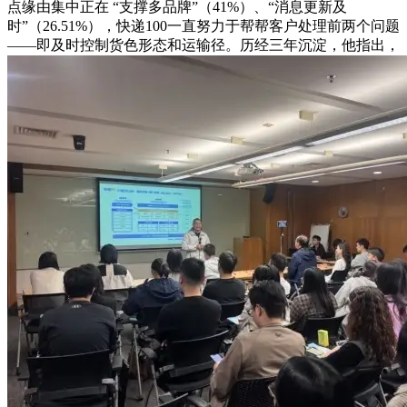
点缘由集中正在 “支撑多品牌”（41%）、“消息更新及
时”（26.51%），快递100一直努力于帮帮客户处理前两个问题
——即及时控制货色形态和运输径。历经三年沉淀，他指出，