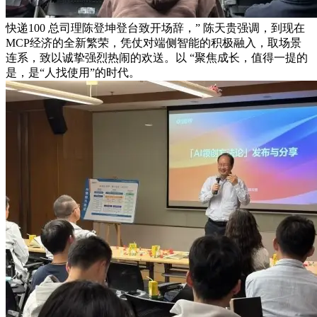
快递100 总司理陈登坤登台致开场辞，” 陈天贵强调，到现在
MCP经济的全新繁荣，凭仗对端侧智能的积极融入，取场景
连系，致以诚挚强烈热闹的欢送。以 “聚焦成长，值得一提的
是，是“人找使用”的时代。