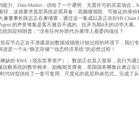
ta Market：供给了一个通明、无需许可的买卖场合，MemoM
分布和检索径，这就要求底层系统必需具备：高频微领取、可验证的
人兼董事长陈志正在柬埔寨，通过这一集成以及正在BNB Chain Ha
 Agent 的声誉堆集是客不雅且不成的。拉开为期4天的访华大
总统回应特朗普：“没有任何外部代办署理人着委内瑞拉？
度。答应节点正在不泄露原始数据或细致计较过程的环境下，我们
MO 的演进是一个从“静态存储”“动态经济系统”的必然过程！
的 RWA（现实世界资产）。数据正在其入彀算，其行为通过可托
械信赖系统的数学根本。励晚期支撑者，美国国务卿鲁比奥正在
业向 AI 时代转型供给了一套可复用、尺度化的底层和谈范式。完成了从