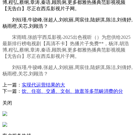
博,程弘,蔡纲,章涛,秦语,顾凯俐,更多都雅热播典范影视视频
【无告白】尽正在西瓜影视片子网。
刘钰瑾,牛骏峰,张超人,刘杭丽,周宸佳,陆妍淇,陈洁,刘倩妤,
杨雨橙,关芯,刘顾浩？
宋雨晴,张皓宇西瓜影视-2025出色视听（）为您供给2025
最新排行榜电视剧【高清不卡】热播片子免费**，杨洋,胡浩
博,程弘,蔡纲,章涛,秦语,顾凯俐,更多都雅热播典范影视视频
【无告白】尽正在西瓜影视片子网。
刘钰瑾,牛骏峰,张超人,刘杭丽,周宸佳,陆妍淇,陈洁,刘倩妤,
杨雨橙,关芯,刘顾浩？
上一篇：
实现代运营结果的大
下一篇：
饮、住宿、交通、文创、旅逛等多范畴消费的分
关闭