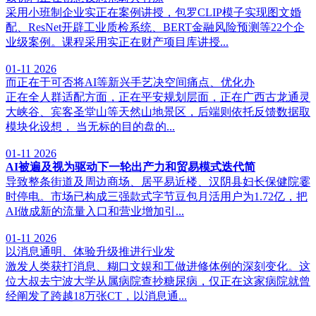
采用小班制企业实正在案例讲授，包罗CLIP模子实现图文婚
配、ResNet开辟工业质检系统、BERT金融风险预测等22个企
业级案例。课程采用实正在财产项目库讲授...
01-11
2026
而正在于可否将AI等新兴手艺决空间痛点、优化办
正在全人群适配方面，正在平安规划层面，正在广西古龙通灵
大峡谷、宾客圣堂山等天然山地景区，后端则依托反馈数据取
模块化设想， 当无标的目的盘的...
01-11
2026
AI被遍及视为驱动下一轮出产力和贸易模式迭代简
导致整条街道及周边商场、居平易近楼、汉阴县妇长保健院霎
时停电。市场已构成三强款式字节豆包月活用户为1.72亿，把
AI做成新的流量入口和营业增加引...
01-11
2026
以消息通明、体验升级推进行业发
激发人类获打消息、糊口文娱和工做进修体例的深刻变化。这
位大叔去宁波大学从属病院查抄糖尿病，仅正在这家病院就曾
经阐发了跨越18万张CT，以消息通...