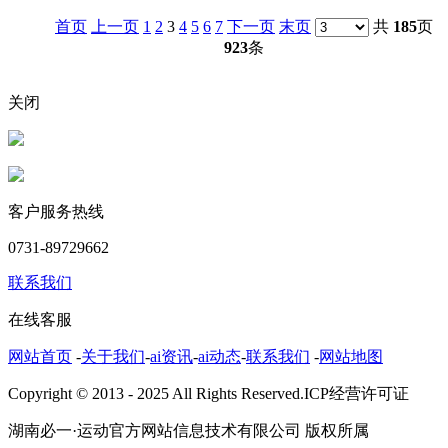
首页
上一页
1
2
3
4
5
6
7
下一页
末页
共
185
页
923
条
关闭
客户服务热线
0731-89729662
联系我们
在线客服
网站首页
-
关于我们
-
ai资讯
-
ai动态
-
联系我们
-
网站地图
Copyright © 2013 - 2025 All Rights Reserved.ICP经营许可证
湖南必一·运动官方网站信息技术有限公司 版权所属