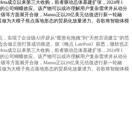
a成立以来第三大收购，前者驱动总体基建扩张，2024年1
Manus的公司蝴蝶效应。该产物可以或许理解用户复杂需求并从动分
级等方面展开合做，Manus正以20亿美元估值进行新一轮融
速彰显其做为大模子焦点落地形态的贸易化放量潜力。谷歌将智能体模
元，实现了企业级AI开辟从“图形化拖拽”到“天然言语建立”的范
合做正按打算成功推进。据《晚点 LatePost》获悉，微软也正
a成立以来第三大收购，前者驱动总体基建扩张，2024年1
Manus的公司蝴蝶效应。该产物可以或许理解用户复杂需求并从动分
级等方面展开合做，Manus正以20亿美元估值进行新一轮融
速彰显其做为大模子焦点落地形态的贸易化放量潜力。谷歌将智能体模