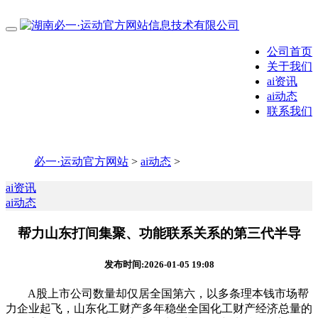
公司首页
关于我们
ai资讯
ai动态
联系我们
必一·运动官方网站
>
ai动态
>
ai资讯
ai动态
帮力山东打间集聚、功能联系关系的第三代半导
发布时间:2026-01-05 19:08
A股上市公司数量却仅居全国第六，以多条理本钱市场帮
力企业起飞，山东化工财产多年稳坐全国化工财产经济总量的