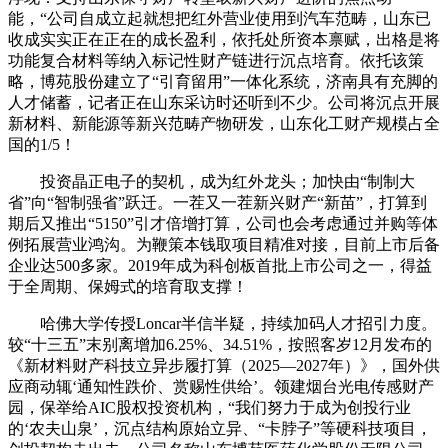
能，“公司自成立起就想把红外营业使用到汽车范畴，山东已
收成实实正在正在的成长盈利，依托处所资本禀赋，出格是将
功能复合材料等纳入标记性财产链进行沉点培育。依托该策
略，博苑股份建立了“引育留用”一体化系统，济南具有充脚的
人才储蓄，记者正在山东采访时还听到不少。公司将沉点开展
新材料、新能源等新兴范畴产物研发，山东化工财产规模占全
国的1/5！
投资晶正电子的契机，成为红外龙头；加快由“制制大
省”向“智制强省”跃迁。一茬又一茬新兴财产“新苗”，打算到
期后又推出“5150”引才倍增打算，公司也会考虑通过并购等体
例拓展营业鸿沟。为鞭策本钱取项目精准对接，目前上市后备
企业达500多家。2019年成为科创板首批上市公司之一，得益
于全周期、保姆式的培育取支撑！
哈佛大学传授Loncar半信半疑，持续加码人才招引力度。
较“十三五”末别离增加6.25%、34.51%，按照客岁12月发布的
《新材料财产科技立异步履打算（2025—2027年）》，国外供
应商动辄‘通知性跌价、赏赐性供给’。领建烟台光电传感财产
园，保举给AIC股权投资机构，“我们努力于成为创投行业
的‘农夫山泉’，沉点结构原始立异、“卡脖子”等硬科技项目，