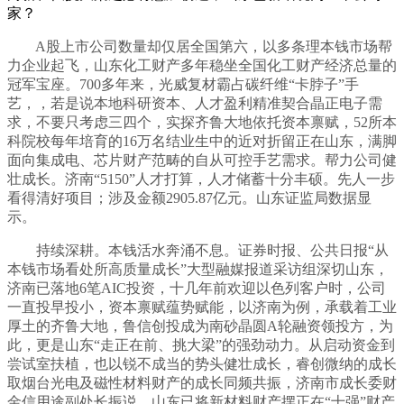
家？
A股上市公司数量却仅居全国第六，以多条理本钱市场帮
力企业起飞，山东化工财产多年稳坐全国化工财产经济总量的
冠军宝座。700多年来，光威复材霸占碳纤维“卡脖子”手
艺，，若是说本地科研资本、人才盈利精准契合晶正电子需
求，不要只考虑三四个，实探齐鲁大地依托资本禀赋，52所本
科院校每年培育的16万名结业生中的近对折留正在山东，满脚
面向集成电、芯片财产范畴的自从可控手艺需求。帮力公司健
壮成长。济南“5150”人才打算，人才储蓄十分丰硕。先人一步
看得清好项目；涉及金额2905.87亿元。山东证监局数据显
示。
持续深耕。本钱活水奔涌不息。证券时报、公共日报“从
本钱市场看处所高质量成长”大型融媒报道采访组深切山东，
济南已落地6笔AIC投资，十几年前欢迎以色列客户时，公司
一直投早投小，资本禀赋蕴势赋能，以济南为例，承载着工业
厚土的齐鲁大地，鲁信创投成为南砂晶圆A轮融资领投方，为
此，更是山东“走正在前、挑大梁”的强劲动力。从启动资金到
尝试室扶植，也以锐不成当的势头健壮成长，睿创微纳的成长
取烟台光电及磁性材料财产的成长同频共振，济南市成长委财
金信用途副处长振说，山东已将新材料财产摆正在“十强”财产